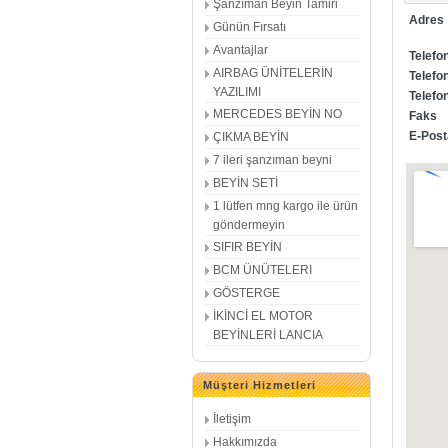
Şanzıman Beyin Tamiri
Adres
Günün Fırsatı
Avantajlar
Telefo
AIRBAG ÜNİTELERİN
Telefo
YAZILIMI
Telefo
MERCEDES BEYİN NO
Faks
E-Post
ÇIKMA BEYİN
7 ileri şanzıman beyni
BEYİN SETİ
1 lütfen mng kargo ile ürün
göndermeyin
SIFIR BEYİN
BCM ÜNÜTELERI
GÖSTERGE
İKİNCİ EL MOTOR
BEYİNLERİ LANCIA
Müşteri Hizmetleri
İletişim
Hakkımızda