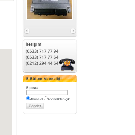
E-Bülten Aboneliği
E-posta
:
Abone ol
Abonelikten çık