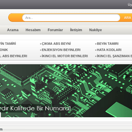
Üy
ETİ
1 LÜTFEN MNG KARGO ILE
SIFIR BEYİN
ÜRÜN GÖNDERMEYIN
ÜTELERI
GÖSTERGE
İKİNCİ EL MOTOR BEY
Arama
Hesabım
Forumlar
İletişim
Nakliye
LANCIA
İN TAMİRİ
ÇIKMA ABS BEYNİ
BEYIN TAMIRI
ONIK
ENJEKSIYON BEYINLERI
HATA KODLARI
EL ABS BEYINLERI
İKINCI EL MOTOR BEYINLERI
İKINCI EL ŞANZIMAN 
 ABS BEYINLERI
MOTOR BEYIN TAMIRI
ŞANZIMAN BEYIN TAM
FIRSATI
AVANTAJLAR
AIRBAG ÜNİTELERİN Y
ES BEYİN NO
ÇIKMA BEYİN
7 ILERI ŞANZIMAN BE
ETİ
1 LÜTFEN MNG KARGO ILE
SIFIR BEYİN
ÜRÜN GÖNDERMEYIN
ÜTELERI
GÖSTERGE
İKİNCİ EL MOTOR BEY
LANCIA
İN TAMİRİ
ÇIKMA ABS BEYNİ
BEYIN TAMIRI
ONIK
ENJEKSIYON BEYINLERI
HATA KODLARI
EL ABS BEYINLERI
İKINCI EL MOTOR BEYINLERI
İKINCI EL ŞANZIMAN 
im