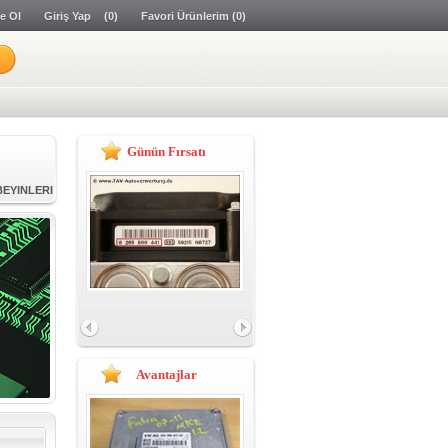
e Ol
Giriş Yap
(0)
Favori Ürünlerim
(0)
İNLERİ
Günün Fırsatı
BEYINLERI
IRI
AZILIMI
YNI
İNLERİ
Avantajlar
BEYINLERI