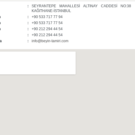
:
SEYRANTEPE MAHALLESİ ALTINAY CADDESİ NO:38
KAĞITHANE-İSTANBUL
n
:
+90 533 717 77 94
n
:
+90 533 717 77 54
n
:
+90 212 294 44 54
:
+90 212 294 44 54
a
:
info@beyin-tamiri.com