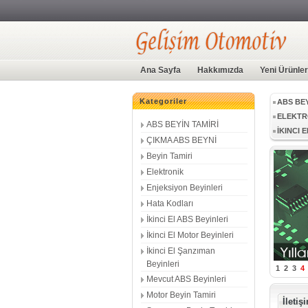
BEYİN S
BCM ÜN
Ana Sayfa
Hakkımızda
Yeni Ürünler
ABS BEY
Kategoriler
ELEKTR
ABS BEYİN TAMİRİ
İKINCI 
ÇIKMA ABS BEYNİ
MEVCUT
Beyin Tamiri
GÜNÜN 
MERCED
Elektronik
BEYİN S
Enjeksiyon Beyinleri
BCM ÜN
Hata Kodları
İkinci El ABS Beyinleri
ABS BEY
İkinci El Motor Beyinleri
ELEKTR
İkinci El Şanzıman
İKINCI 
Beyinleri
1
2
3
4
Mevcut ABS Beyinleri
Motor Beyin Tamiri
İletiş