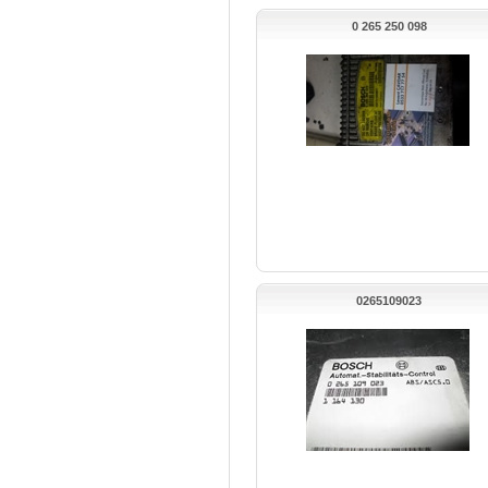
0 265 250 098
0265109023