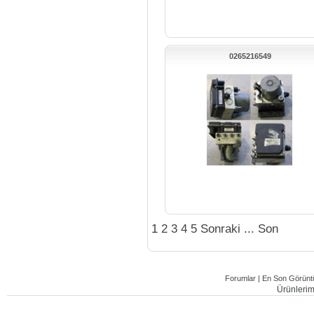
0265216549
1
2
3
4
5
Sonraki
...
Son
Forumlar
|
En Son Görüntü
Ürünlerimi