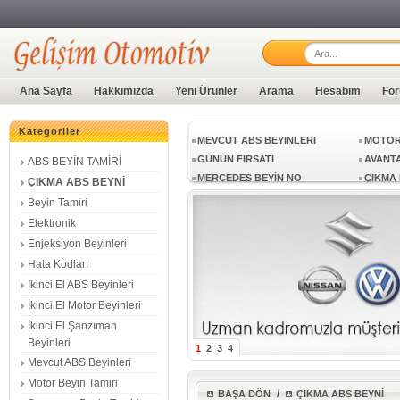
BEYİN SETİ
1 LÜT
ÜRÜN 
BCM ÜNÜTELERI
GÖSTE
ABS BEYİN TAMİRİ
ÇIKMA 
Ana Sayfa
Hakkımızda
Yeni Ürünler
Arama
Hesabım
For
ELEKTRONIK
ENJEKS
İKINCI EL ABS BEYINLERI
İKINCI
Kategoriler
MEVCUT ABS BEYINLERI
MOTOR 
GÜNÜN FIRSATI
AVANT
ABS BEYİN TAMİRİ
MERCEDES BEYİN NO
ÇIKMA 
ÇIKMA ABS BEYNİ
BEYİN SETİ
1 LÜT
Beyin Tamiri
ÜRÜN 
BCM ÜNÜTELERI
GÖSTE
Elektronik
Enjeksiyon Beyinleri
ABS BEYİN TAMİRİ
ÇIKMA 
Hata Kodları
ELEKTRONIK
ENJEKS
İkinci El ABS Beyinleri
İKINCI EL ABS BEYINLERI
İKINCI
İkinci El Motor Beyinleri
İkinci El Şanzıman
Beyinleri
1
2
3
4
Mevcut ABS Beyinleri
Motor Beyin Tamiri
/
BAŞA DÖN
ÇIKMA ABS BEYNİ