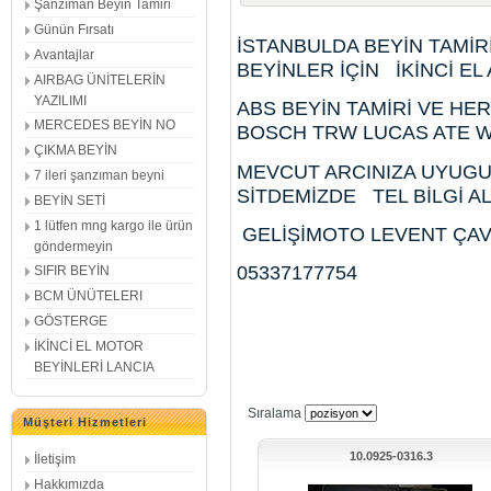
Şanzıman Beyin Tamiri
Günün Fırsatı
İSTANBULDA BEYİN TAMİR
Avantajlar
BEYİNLER İÇİN İKİNCİ EL
AIRBAG ÜNİTELERİN
YAZILIMI
ABS BEYİN TAMİRİ VE HE
MERCEDES BEYİN NO
BOSCH TRW LUCAS ATE 
ÇIKMA BEYİN
MEVCUT ARCINIZA UYUG
7 ileri şanzıman beyni
SİTDEMİZDE TEL BİLGİ A
BEYİN SETİ
1 lütfen mng kargo ile ürün
GELİŞİMOTO LEVENT ÇAV
göndermeyin
05337177754
SIFIR BEYİN
BCM ÜNÜTELERI
GÖSTERGE
İKİNCİ EL MOTOR
BEYİNLERİ LANCIA
Sıralama
Müşteri Hizmetleri
10.0925-0316.3
İletişim
Hakkımızda