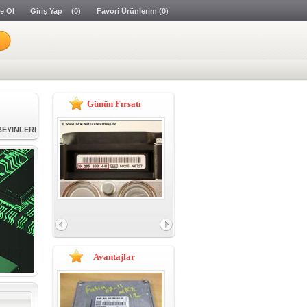
e Ol
Giriş Yap
(0)
Favori Ürünlerim
(0)
İNLERİ
BEYINLERI
Günün Fırsatı
IRI
AZILIMI
YNI
İNLERİ
BEYINLERI
Avantajlar