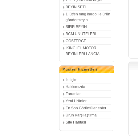
7 ileri şanzıman beyni
BEYİN SETİ
1 lütfen mng kargo ile ürün
göndermeyin
SIFIR BEYİN
BCM ÜNÜTELERI
GÖSTERGE
İKİNCİ EL MOTOR
BEYİNLERİ LANCIA
Müşteri Hizmetleri
İletişim
Hakkımızda
Forumlar
Yeni Ürünler
En Son Görüntülenenler
Ürün Karşılaştırma
Site Haritası