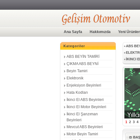
BEYİN S
BCM ÜN
ABS BEY
Ana Sayfa
Hakkımızda
Yeni Ürünler
ELEKTR
İKINCI 
Kategoriler
MEVCUT
GÜNÜN 
ABS BEYİN TAMİRİ
MERCED
ÇIKMA ABS BEYNİ
BEYİN S
Beyin Tamiri
BCM ÜN
Elektronik
Enjeksiyon Beyinleri
ABS BEY
Hata Kodları
ELEKTR
İkinci El ABS Beyinleri
İKINCI 
İkinci El Motor Beyinleri
İkinci El Şanzıman
Beyinleri
1
2
3
4
Mevcut ABS Beyinleri
Motor Beyin Tamiri
BA