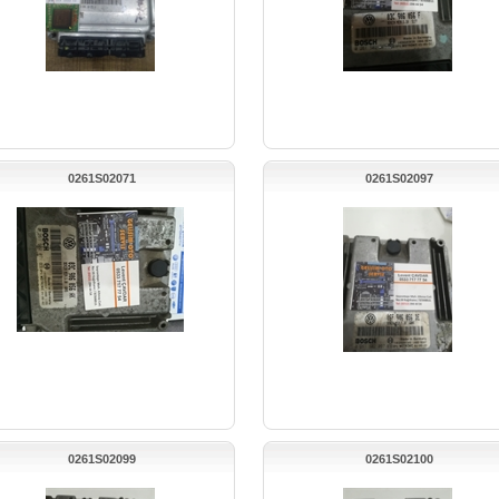
0261S02071
0261S02097
0261S02099
0261S02100