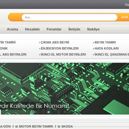
Üy
ETİ
1 LÜTFEN MNG KARGO ILE
SIFIR BEYİN
ÜRÜN GÖNDERMEYIN
ÜTELERI
GÖSTERGE
İKİNCİ EL MOTOR BEY
LANCIA
İN TAMİRİ
ÇIKMA ABS BEYNİ
BEYIN TAMIRI
Arama
Hesabım
Forumlar
İletişim
Nakliye
ONIK
ENJEKSIYON BEYINLERI
HATA KODLARI
EL ABS BEYINLERI
İKINCI EL MOTOR BEYINLERI
İKINCI EL ŞANZIMAN 
 ABS BEYINLERI
MOTOR BEYIN TAMIRI
ŞANZIMAN BEYIN TAM
FIRSATI
AVANTAJLAR
AIRBAG ÜNİTELERİN Y
ES BEYİN NO
ÇIKMA BEYİN
7 ILERI ŞANZIMAN BE
ETİ
1 LÜTFEN MNG KARGO ILE
SIFIR BEYİN
ÜRÜN GÖNDERMEYIN
ÜTELERI
GÖSTERGE
İKİNCİ EL MOTOR BEY
LANCIA
İN TAMİRİ
ÇIKMA ABS BEYNİ
BEYIN TAMIRI
ONIK
ENJEKSIYON BEYINLERI
HATA KODLARI
EL ABS BEYINLERI
İKINCI EL MOTOR BEYINLERI
İKINCI EL ŞANZIMAN 
/
/
ŞA DÖN
MOTOR BEYIN TAMIRI
SKODA