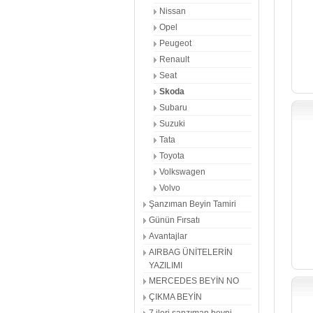
Nissan
Opel
Peugeot
Renault
Seat
Skoda
Subaru
Suzuki
Tata
Toyota
Volkswagen
Volvo
Şanzıman Beyin Tamiri
Günün Fırsatı
Avantajlar
AIRBAG ÜNİTELERİN
YAZILIMI
MERCEDES BEYİN NO
ÇIKMA BEYİN