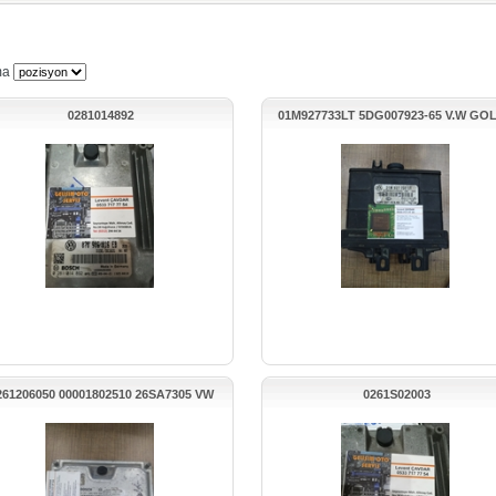
ma
0281014892
01M927733LT 5DG007923-65 V.W GOL
OTOMATİK ŞANZIMAN BEYNİ
261206050 00001802510 26SA7305 VW
0261S02003
PASSAT MOTOR BEYNİ