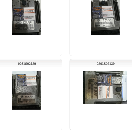
0261S02129
0261S02139