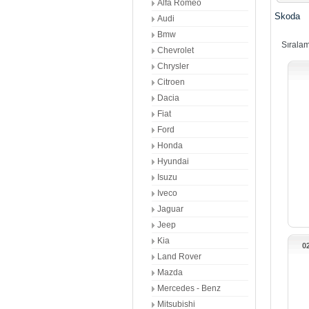
Alfa Romeo
Skoda
Audi
Bmw
Sırala
Chevrolet
Chrysler
Citroen
Dacia
Fiat
Ford
Honda
Hyundai
Isuzu
Iveco
Jaguar
Jeep
Kia
0
Land Rover
Mazda
Mercedes - Benz
Mitsubishi