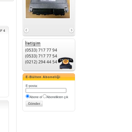
F 4
E-Bülten Aboneliği
E-posta
:
Abone ol
Abonelikten çık